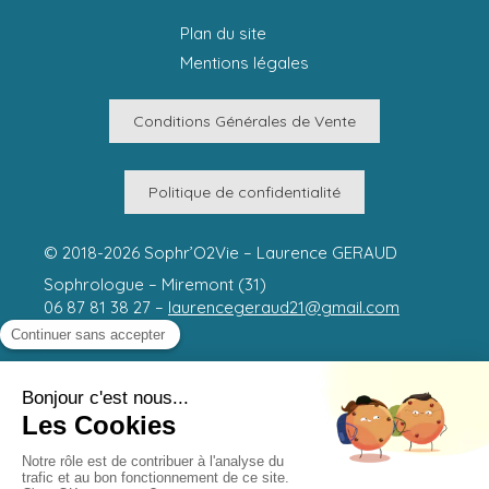
Plan du site
Mentions légales
Conditions Générales de Vente
Politique de confidentialité
© 2018-2026 Sophr’O2Vie – Laurence GERAUD
Sophrologue – Miremont (31)
06 87 81 38 27 –
laurencegeraud21@gmail.com
Médiation : Société Médiation Professionnelle –
www.mediateur-consommation-smp.fr
99 route de Beaumont
31190
MIREMONT